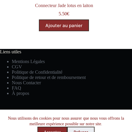
Connecteur Jade lotus en laiton
5.50
€
Ajouter au panier
Liens utiles
Mentions Légales
CGV
Politique de Confidentialité
Politique de retour et de remboursement
Nous Contacter
FAQ
À propos
Facebook
Instagram
YouTube
Nous utilisons des cookies pour nous assurer que nous vous offrons la
meilleure expérience possible sur notre site.
TikTok
Accepter
Refuser