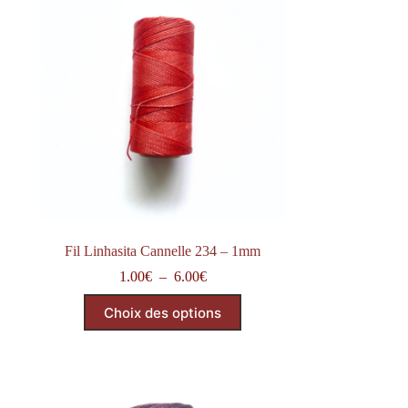
Fil Linhasita Cannelle 234 – 1mm
Plage
1.00
€
–
6.00
€
de
Ce
prix :
Choix des options
produit
1.00€
a
à
plusieurs
6.00€
variations.
Les
options