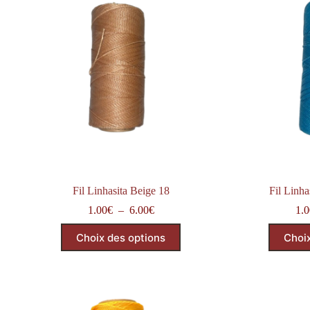
Fil Linhasita Beige 18
Fil Linha
Plage
1.00
€
–
6.00
€
1.0
de
Ce
prix :
Choix des options
Choi
produit
1.00€
a
à
plusieurs
6.00€
variations.
Les
options