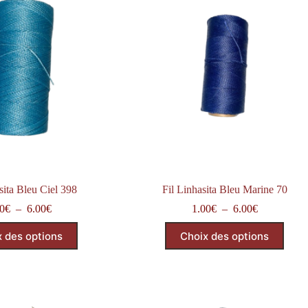
sita Bleu Ciel 398
Fil Linhasita Bleu Marine 70
Plage
Plage
0
€
–
6.00
€
1.00
€
–
6.00
€
de
de
Ce
Ce
prix :
prix :
x des options
Choix des options
produit
produit
1.00€
1.00€
a
a
à
à
plusieurs
plusieurs
6.00€
6.00€
variations.
variations.
Les
Les
options
options