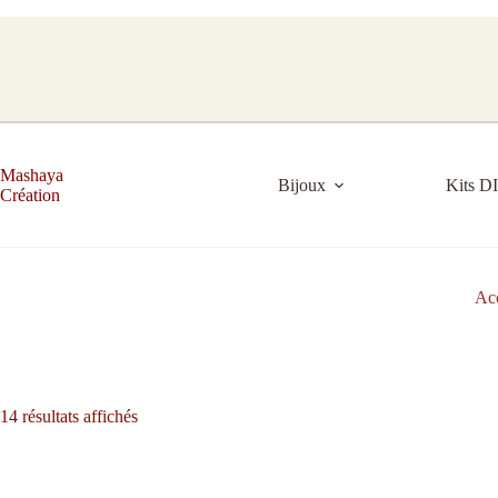
Passer
au
contenu
Mashaya
Bijoux
Kits D
Création
Ac
14 résultats affichés