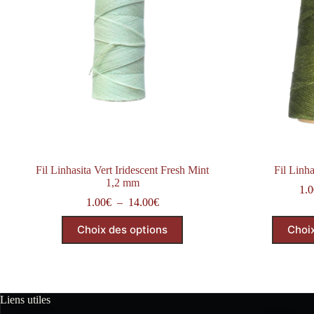
Fil Linhasita Vert Iridescent Fresh Mint
Fil Linha
1,2 mm
1.0
Plage
1.00
€
–
14.00
€
de
Ce
prix :
Choix des options
Choi
produit
1.00€
a
à
plusieurs
14.00€
variations.
Les
options
Liens utiles
peuvent