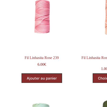
être
choisies
sur
la
page
du
produit
Fil Linhasita Rose 239
Fil Linhasita Ro
6.00
€
1.0
Ajouter au panier
Choi