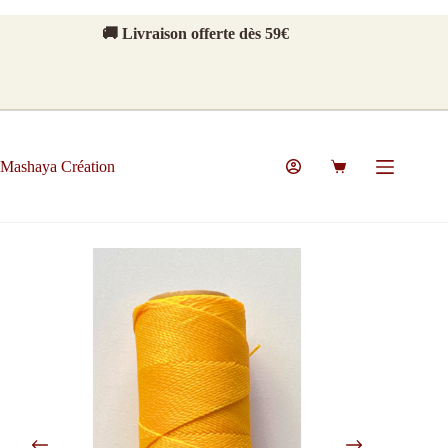
Passer
au
🚚 Livraison offerte dès 59€
contenu
Mashaya Création
Panier
d’achat