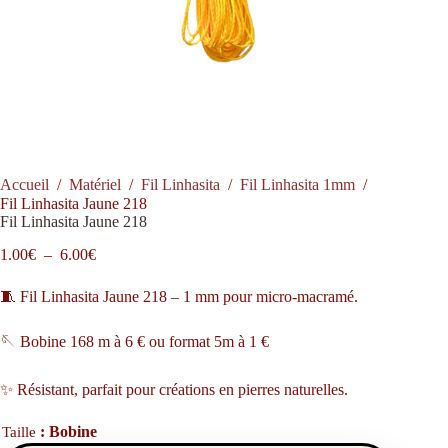
Accueil
/
Matériel
/
Fil Linhasita
/
Fil Linhasita 1mm
/
Fil Linhasita Jaune 218
Fil Linhasita Jaune 218
Plage
1.00
€
–
6.00
€
de
prix :
🧵 Fil Linhasita Jaune 218 – 1 mm pour micro-macramé.
1.00€
à
🪡 Bobine 168 m à 6 € ou format 5m à 1 €
6.00€
✨ Résistant, parfait pour créations en pierres naturelles.
: Bobine
Taille