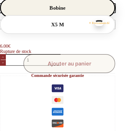
Bobine
X5 M
6.00
€
Rupture de stock
quantité
de
Ajouter au panier
Fil
Linhasita
Commande sécurisée garantie
Jaune
218