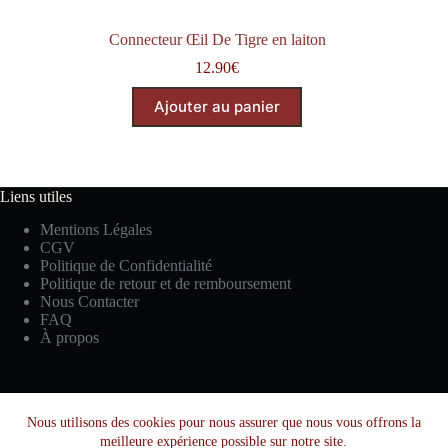
Connecteur Œil De Tigre en laiton
12.90
€
Ajouter au panier
Liens utiles
Mentions Légales
CGV
Politique de Confidentialité
Politique de retour et de remboursement
Nous Contacter
FAQ
À propos
Facebook
Instagram
YouTube
Nous utilisons des cookies pour nous assurer que nous vous offrons la
meilleure expérience possible sur notre site.