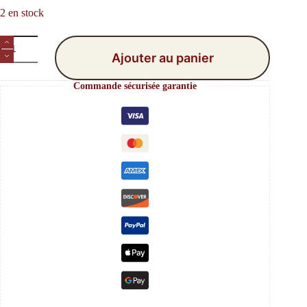
2 en stock
quantité
de
Ajouter au panier
Connecteur
Améthyste
Commande sécurisée garantie
en
laiton