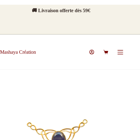
Passer
au
🚚 Livraison offerte dès 59€
contenu
Mashaya Création
Panier
d’achat