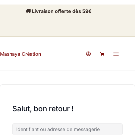
Passer
Passer
au
au
🚚 Livraison offerte dès 59€
contenu
contenu
Mashaya Création
Panier
d’achat
Salut, bon retour !