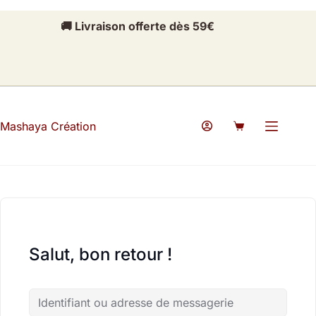
Passer
Passer
au
au
🚚 Livraison offerte dès 59€
contenu
contenu
Mashaya Création
Panier
d’achat
Salut, bon retour !