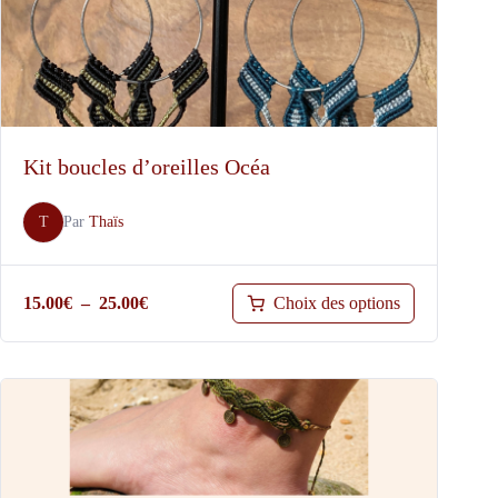
Kit boucles d’oreilles Océa
T
Par
Thaïs
Plage
Choix des options
15.00
€
–
25.00
€
de
prix :
15.00€
à
25.00€