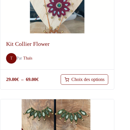
Kit Collier Flower
T
Par
Thaïs
Plage
Choix des options
29.00
€
–
69.00
€
de
prix :
29.00€
à
69.00€