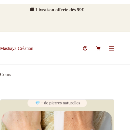
Passer
au
🚚 Livraison offerte dès 59€
contenu
Mashaya Création
Panier
d’achat
Cours