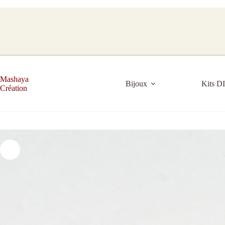
Passer
au
contenu
Mashaya
Bijoux
Kits D
Création