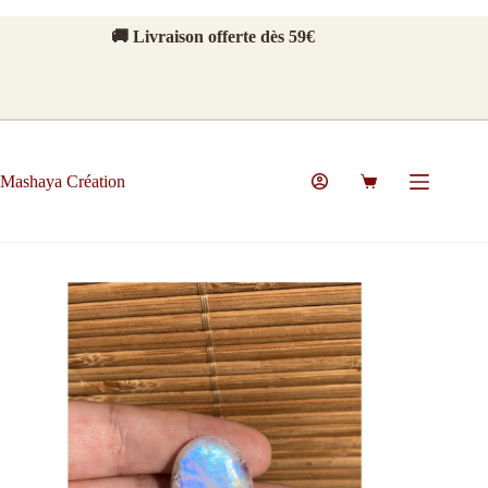
Passer
au
🚚 Livraison offerte dès 59€
contenu
Mashaya Création
Panier
d’achat