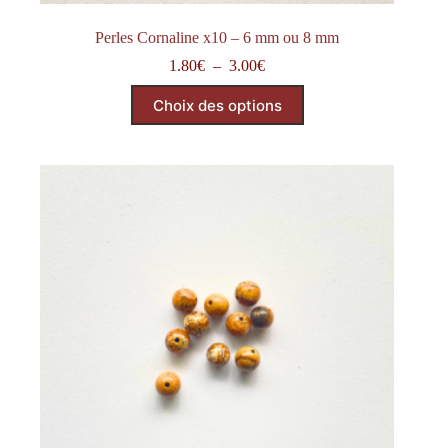
Perles Cornaline x10 – 6 mm ou 8 mm
Plage
1.80
€
–
3.00
€
de
Ce
prix :
Choix des options
produit
1.80€
a
à
plusieurs
3.00€
variations.
Les
options
peuvent
être
choisies
sur
la
page
du
produit