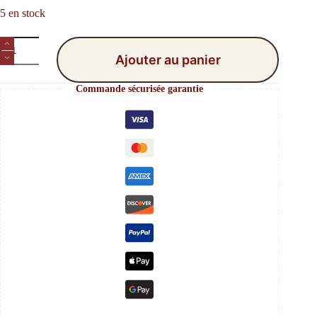
5 en stock
quantité
de
Ajouter au panier
Perles
Quartz
Commande sécurisée garantie
Rose
x10
–
6
mm