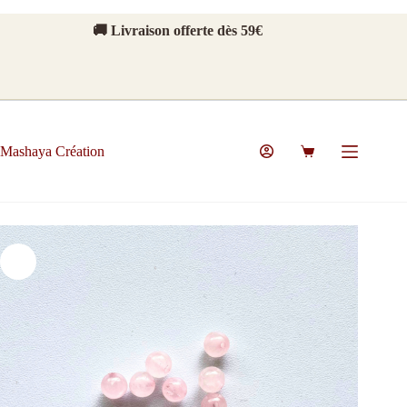
Passer
au
🚚 Livraison offerte dès 59€
contenu
Mashaya Création
Panier
d’achat