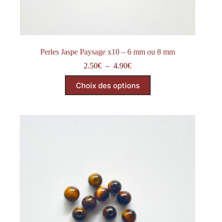
Perles Jaspe Paysage x10 – 6 mm ou 8 mm
Plage
2.50
€
–
4.90
€
de
Ce
prix :
Choix des options
produit
2.50€
a
à
plusieurs
4.90€
variations.
Les
options
peuvent
être
choisies
sur
la
page
du
produit