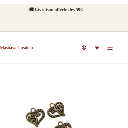
Passer
au
🚚 Livraison offerte dès 59€
contenu
Mashaya Création
Panier
d’achat