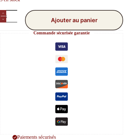
quantité
de
Ajouter au panier
Pendentifs
Coeur
Commande sécurisée garantie
Arabesque
X5
Paiements sécurisés