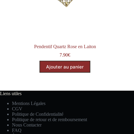
Pendentif Quartz Rose en Laiton
7.90
€
Ajouter au panier
Liens utiles
Mentions Légales
CGV
Politique de Confidentialité
Politique de retour et de remboursement
Nous Contacter
FAQ