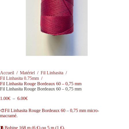
Accueil
/
Matériel
/
Fil Linhasita
/
Fil Linhasita 0.75mm
/
Fil Linhasita Rouge Bordeaux 60 – 0,75 mm
Fil Linhasita Rouge Bordeaux 60 – 0,75 mm
Plage
1.00
€
–
6.00
€
de
prix :
🎨Fil Linhasita Rouge Bordeaux 60 – 0,75 mm micro-
1.00€
macramé.
à
6.00€
🧵Bobine 168 m (6 €) ou 5 m (1 €).