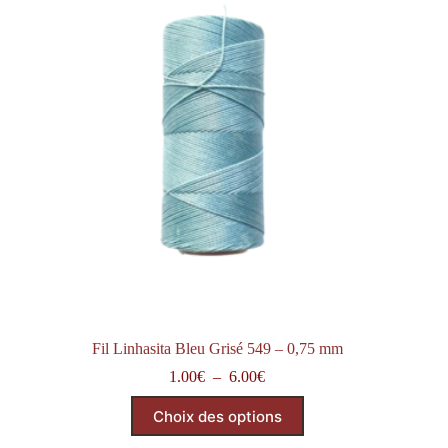
peuvent
être
choisies
sur
la
page
du
produit
Fil Linhasita Bleu Grisé 549 – 0,75 mm
Plage
1.00
€
–
6.00
€
de
Ce
prix :
Choix des options
produit
1.00€
a
à