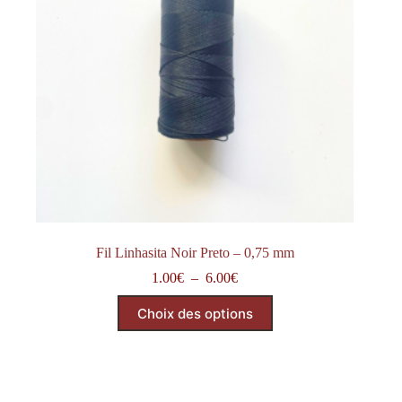
Fil Linhasita Noir Preto – 0,75 mm
Plage
1.00
€
–
6.00
€
de
Ce
prix :
Choix des options
produit
1.00€
a
à
plusieurs
6.00€
variations.
Les
options