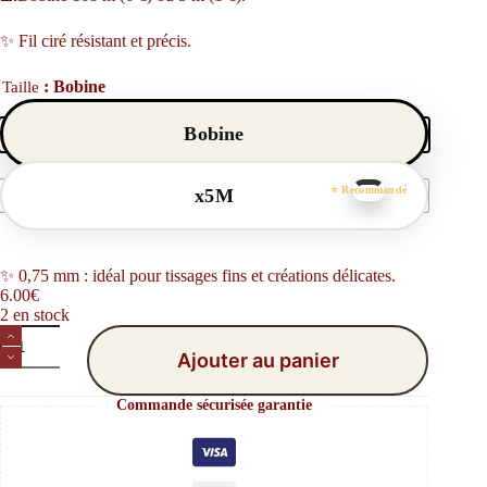
✨ Fil ciré résistant et précis.
: Bobine
Taille
Bobine
x5M
✨ 0,75 mm : idéal pour tissages fins et créations délicates.
6.00
€
2 en stock
quantité
de
Ajouter au panier
Fil
Linhasita
Commande sécurisée garantie
Rouge
Bordeaux
60
–
0,75