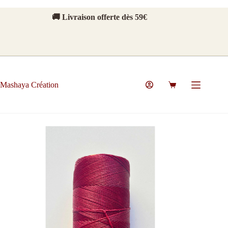
Passer
au
🚚 Livraison offerte dès 59€
contenu
Mashaya Création
Panier
d’achat