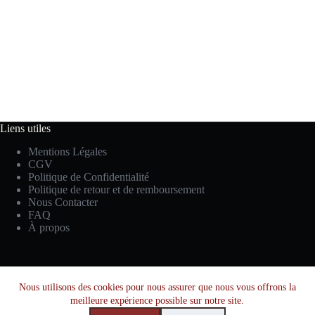
Liens utiles
Mentions Légales
CGV
Politique de Confidentialité
Politique de retour et de remboursement
Nous Contacter
FAQ
À propos
Facebook
Instagram
YouTube
Nous utilisons des cookies pour nous assurer que nous vous offrons la
meilleure expérience possible sur notre site.