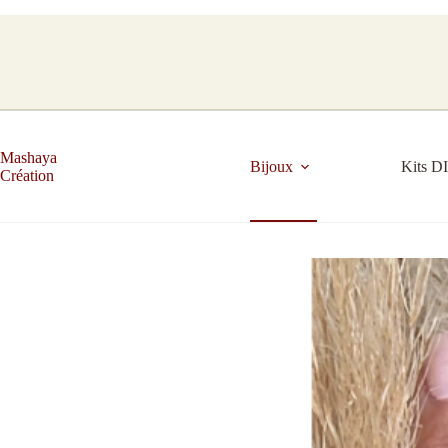
Mashaya
Bijoux
Kits D
Création