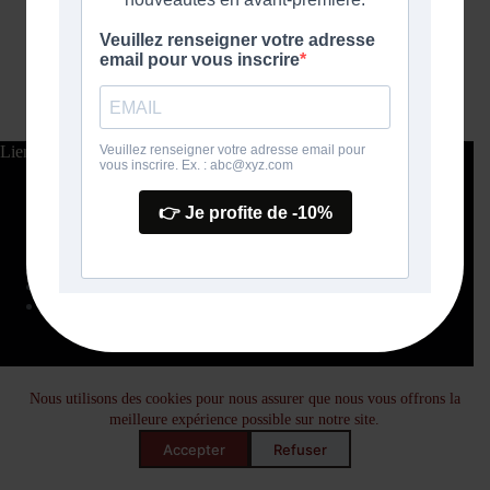
Liens utiles
Mentions Légales
CGV
Politique de Confidentialité
Politique de retour et de remboursement
Nous Contacter
FAQ
À propos
Facebook
Instagram
YouTube
Nous utilisons des cookies pour nous assurer que nous vous offrons la
meilleure expérience possible sur notre site.
TikTok
Accepter
Refuser
Copyright © 2026 - Mashaya Création