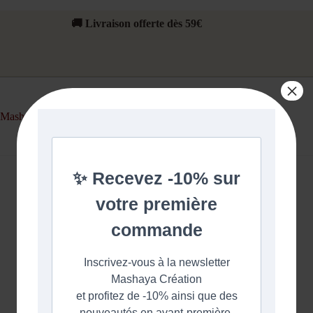
🚚 Livraison offerte dès 59€
×
Mashaya Création
Accueil
/
Carte Cadeaux
Carte Cadeaux