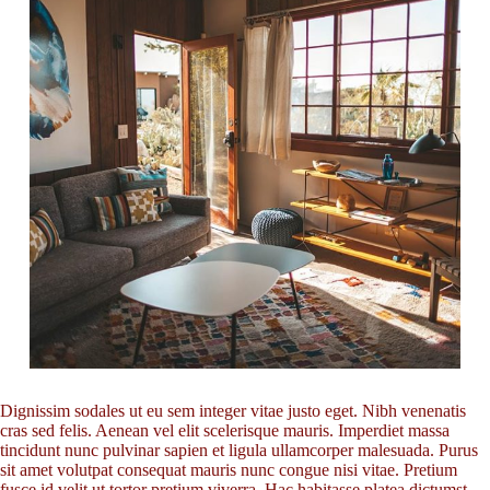
Dignissim sodales ut eu sem integer vitae justo eget. Nibh venenatis
cras sed felis. Aenean vel elit scelerisque mauris. Imperdiet massa
tincidunt nunc pulvinar sapien et ligula ullamcorper malesuada. Purus
sit amet volutpat consequat mauris nunc congue nisi vitae. Pretium
fusce id velit ut tortor pretium viverra. Hac habitasse platea dictumst