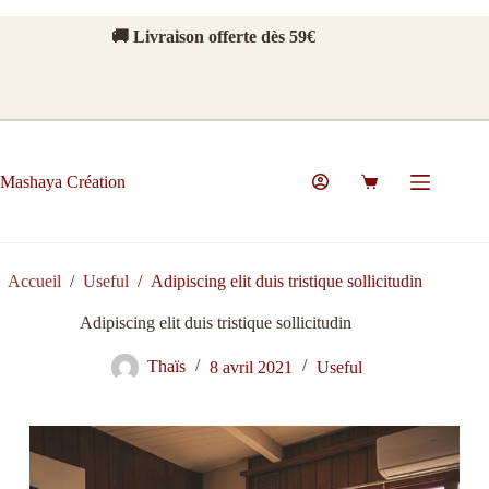
Passer
au
🚚 Livraison offerte dès 59€
contenu
Mashaya Création
Panier
d’achat
Accueil
/
Useful
/
Adipiscing elit duis tristique sollicitudin
Adipiscing elit duis tristique sollicitudin
Thaïs
8 avril 2021
Useful