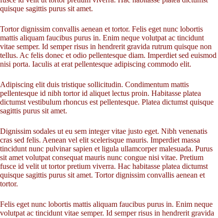
quisque sagittis purus sit amet.
Tortor dignissim convallis aenean et tortor. Felis eget nunc lobortis
mattis aliquam faucibus purus in. Enim neque volutpat ac tincidunt
vitae semper. Id semper risus in hendrerit gravida rutrum quisque non
tellus. Ac felis donec et odio pellentesque diam. Imperdiet sed euismod
nisi porta. Iaculis at erat pellentesque adipiscing commodo elit.
Adipiscing elit duis tristique sollicitudin. Condimentum mattis
pellentesque id nibh tortor id aliquet lectus proin. Habitasse platea
dictumst vestibulum rhoncus est pellentesque. Platea dictumst quisque
sagittis purus sit amet.
Dignissim sodales ut eu sem integer vitae justo eget. Nibh venenatis
cras sed felis. Aenean vel elit scelerisque mauris. Imperdiet massa
tincidunt nunc pulvinar sapien et ligula ullamcorper malesuada. Purus
sit amet volutpat consequat mauris nunc congue nisi vitae. Pretium
fusce id velit ut tortor pretium viverra. Hac habitasse platea dictumst
quisque sagittis purus sit amet. Tortor dignissim convallis aenean et
tortor.
Felis eget nunc lobortis mattis aliquam faucibus purus in. Enim neque
volutpat ac tincidunt vitae semper. Id semper risus in hendrerit gravida