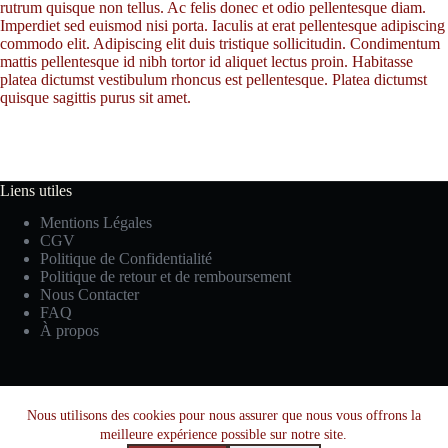
rutrum quisque non tellus. Ac felis donec et odio pellentesque diam.
Imperdiet sed euismod nisi porta. Iaculis at erat pellentesque adipiscing
commodo elit. Adipiscing elit duis tristique sollicitudin. Condimentum
mattis pellentesque id nibh tortor id aliquet lectus proin. Habitasse
platea dictumst vestibulum rhoncus est pellentesque. Platea dictumst
quisque sagittis purus sit amet.
Liens utiles
Mentions Légales
CGV
Politique de Confidentialité
Politique de retour et de remboursement
Nous Contacter
FAQ
À propos
Facebook
Instagram
YouTube
Nous utilisons des cookies pour nous assurer que nous vous offrons la
meilleure expérience possible sur notre site.